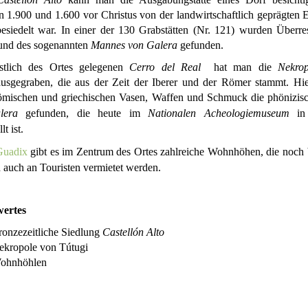
 1.900 und 1.600 vor Christus von der landwirtschaftlich geprägten 
esiedelt war. In einer der 130 Grabstätten (Nr. 121) wurden Überre
und des sogenannten
Mannes von Galera
gefunden.
tlich des Ortes gelegenen
Cerro del Real
hat man die
Nekro
usgegraben, die aus der Zeit der Iberer und der Römer stammt. Hi
ömischen und griechischen Vasen, Waffen und Schmuck die phönizis
lera
gefunden
, die heute im
Nationalen Acheologiemuseum
in 
lt ist.
Guadix
gibt es im Zentrum des Ortes zahlreiche Wohnhöhen, die noch
 auch an Touristen vermietet werden.
ertes
onzezeitliche Siedlung
Castellón Alto
ekropole von Tútugi
ohnhöhlen