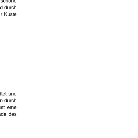
 schöne
 durch
r Küste
ftet und
en durch
st eine
ade des