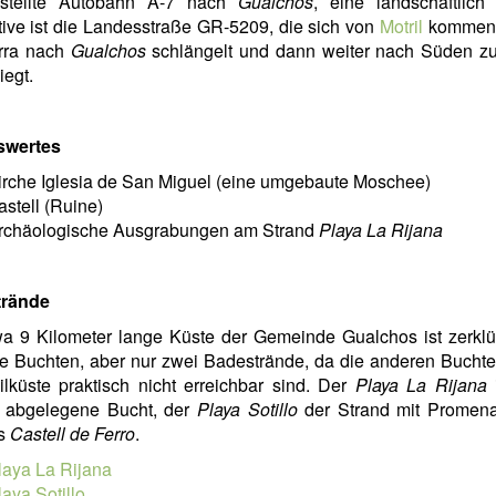
gestellte Autobahn A-7 nach
Gualchos
, eine landschaftlich
tive ist die Landesstraße GR-5209, die sich von
Motril
kommend
erra nach
Gualchos
schlängelt und dann weiter nach Süden zu
iegt.
swertes
irche Iglesia de San Miguel (eine umgebaute Moschee)
astell (Ruine)
rchäologische Ausgrabungen am Strand
Playa La Rijana
rände
a 9 Kilometer lange Küste der Gemeinde Gualchos ist zerklü
le Buchten, aber nur zwei Badestrände, da die anderen Bucht
ilküste praktisch nicht erreichbar sind. Der
Playa La Rijana
i
 abgelegene Bucht, der
Playa Sotillo
der Strand mit Promen
ls
Castell de Ferro
.
laya La Rijana
laya Sotillo