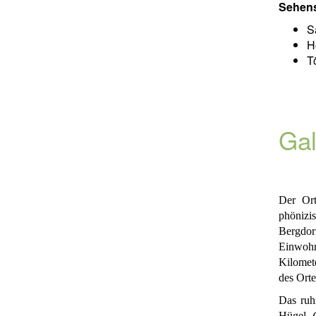
Sehen
S
H
T
Gal
Der O
phönizi
Bergdor
Einwohn
Kilomet
des Ort
Das ruh
Hügel