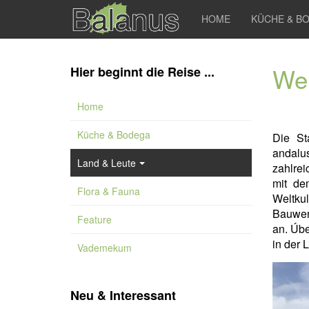
HOME
KÜCHE & B
Wel
Hier beginnt die Reise ...
Home
Küche & Bodega
Die S
andalus
Land & Leute
zahlre
mit de
Flora & Fauna
Weltku
Bauwer
Feature
an. Úbe
in der 
Vademekum
Neu & Interessant