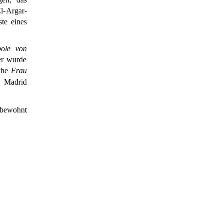
El-Argar-
ste eines
pole von
er wurde
che
Frau
Madrid
 bewohnt