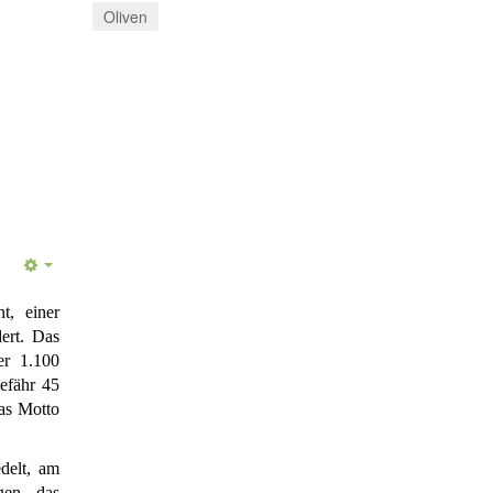
Oliven
t, einer
ert. Das
r 1.100
efähr 45
as Motto
delt, am
gen, das