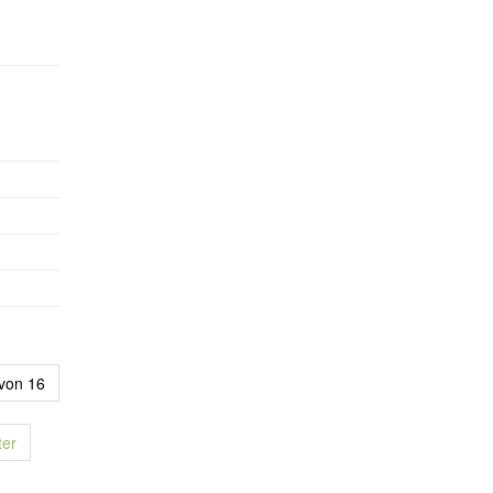
 von 16
ter