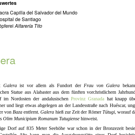
swertes
acra Capilla del Salvador del Mundo
ospital de Santiago
öpferei
Alfarería Tito
era
rt
Galera
ist vor allem als Fundort der
Frau von Galera
bekann
schen Statue aus Alabaster aus dem fünften vorchristlichem Jahrhund
f im Nordosten der andalusischen
Provinz Granada
hat knapp übe
er und liegt etwas abgelegen an der Landesstraße nach Huéscar, ung
er von
Baza
entfernt.
Galera
hieß zur Zeit der Römer
Tútugi
, worauf d
es
Olim Municipium Romanum Tutugiense
hinweist.
ige Dorf auf 835 Meter Seehöhe war schon in der Bronzezeit besie
Castellón Alto
kann man die Ausgabungstätte eines Dorf besichti