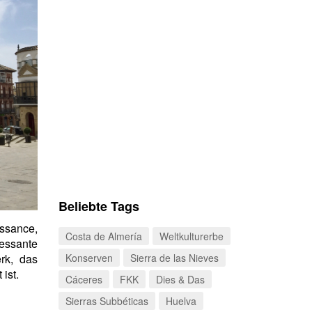
Beliebte Tags
sance,
Costa de Almería
Weltkulturerbe
essante
rk, das
Konserven
Sierra de las Nieves
 ist.
Cáceres
FKK
Dies & Das
Sierras Subbéticas
Huelva