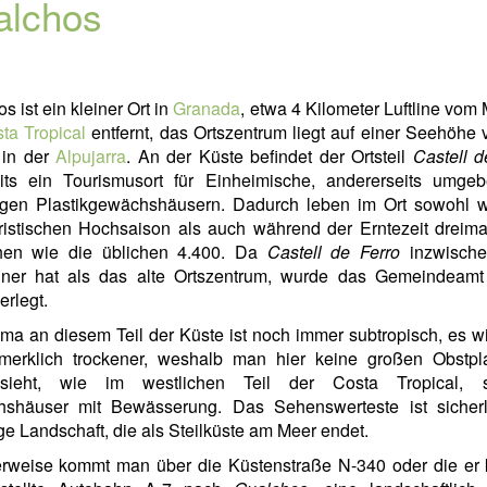
alchos
s ist ein kleiner Ort in
Granada
, etwa 4 Kilometer Luftline vom
ta Tropical
entfernt, das Ortszentrum liegt auf einer Seehöhe
 in der
Alpujarra
. An der Küste befindet der Ortsteil
Castell d
eits ein Tourismusort für Einheimische, andererseits umge
igen Plastikgewächshäusern. Dadurch leben im Ort sowohl 
ristischen Hochsaison als auch während der Erntezeit dreima
en wie die üblichen 4.400. Da
Castell de Ferro
inzwisch
ner hat als das alte Ortszentrum, wurde das Gemeindeamt
erlegt.
ma an diesem Teil der Küste ist noch immer subtropisch, es w
merklich trockener, weshalb man hier keine großen Obstpl
sieht, wie im westlichen Teil der Costa Tropical, s
shäuser mit Bewässerung. Das Sehenswerteste ist sicherl
ge Landschaft, die als Steilküste am Meer endet.
erweise kommt man über die Küstenstraße N-340 oder die er k