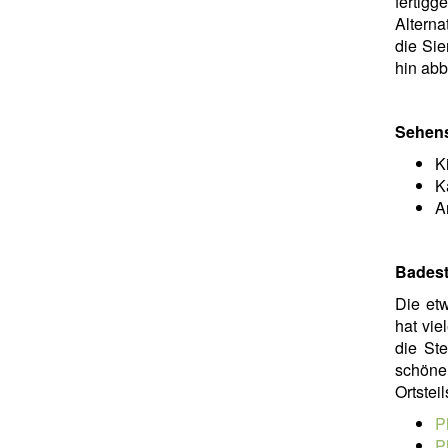
fertig
Alterna
die Si
hin abb
Sehen
K
K
A
Badest
Die etw
hat vie
die Ste
schöne
Ortstei
P
P