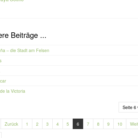
re Beiträge ...
ña – die Stadt am Felsen
s
a
car
de la Victoria
Seite 6
Zurück
1
2
3
4
5
6
7
8
9
10
Wei