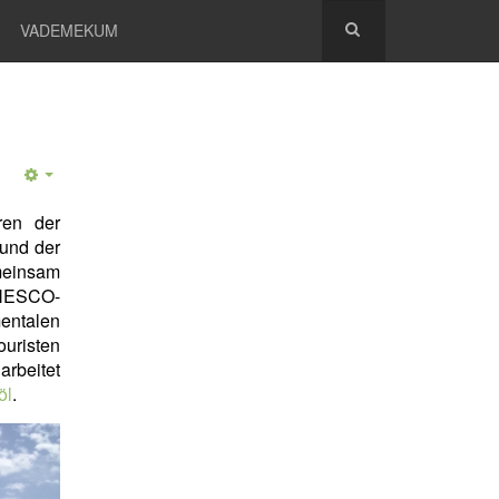
VADEMEKUM
ren der
rund der
meinsam
NESCO-
entalen
uristen
arbeitet
öl
.