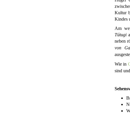
zwischen
Kultur b
Kindes 
Am wes
Tútugi
a
neben r
von Ga
ausgestel
Wie in
sind und
Sehensw
Br
N
W