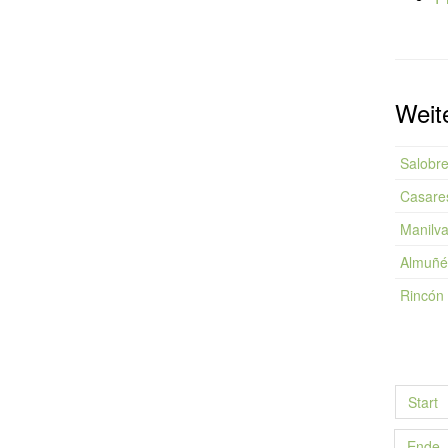
Weite
Salobre
Casare
Manilv
Almuñé
Rincón 
Start
Ende