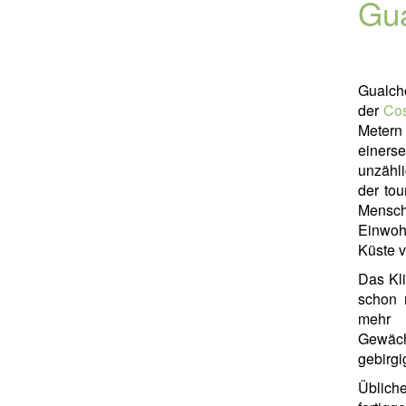
Gu
Gualcho
der
Cos
Metern
einers
unzähl
der tou
Mensch
Einwoh
Küste v
Das Kli
schon 
mehr 
Gewäch
gebirgi
Üblich