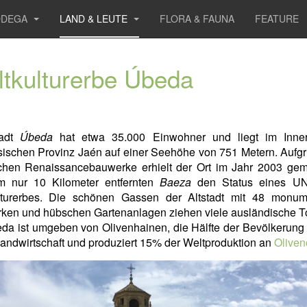
ODEGA
LAND & LEUTE
FLORA & FAUNA
FEATURE
tkulturerbe Úbeda
tadt
Úbeda
hat etwa 35.000 Einwohner und liegt im Inne
ischen Provinz Jaén auf einer Seehöhe von 751 Metern. Aufg
ichen Renaissancebauwerke erhielt der Ort im Jahr 2003 ge
m nur 10 Kilometer entfernten
Baeza
den Status eines U
lturerbes. Die schönen Gassen der Altstadt mit 48 monum
ken und hübschen Gartenanlagen ziehen viele ausländische To
da ist umgeben von Olivenhainen, die Hälfte der Bevölkerung 
Landwirtschaft und produziert 15% der Weltproduktion an
Oliven