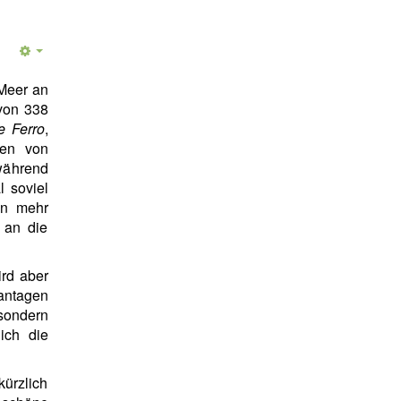
 Meer an
 von 338
e Ferro
,
ben von
während
l soviel
en mehr
 an die
ird aber
antagen
ondern
ich die
ürzlich